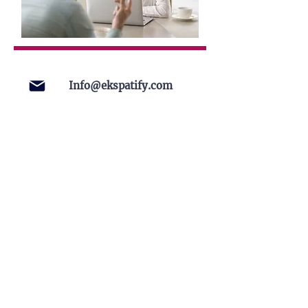
Info@ekspatify.com
+45 55220367
Home
Services
Free Assessment
About Us
Contact