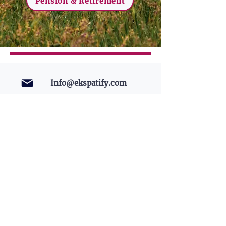
Pension & Retirement
Info@ekspatify.com
+45 55220367
Home
Services
Free Assessment
About Us
Contact